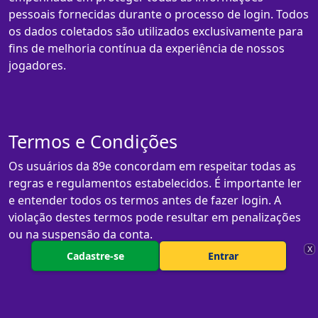
pessoais fornecidas durante o processo de login. Todos
os dados coletados são utilizados exclusivamente para
fins de melhoria contínua da experiência de nossos
jogadores.
Termos e Condições
Os usuários da 89e concordam em respeitar todas as
regras e regulamentos estabelecidos. É importante ler
e entender todos os termos antes de fazer login. A
violação destes termos pode resultar em penalizações
ou na suspensão da conta.
X
Cadastre-se
Entrar