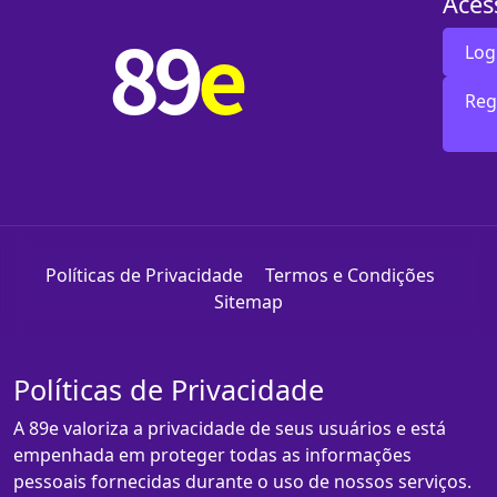
Aces
Log
Reg
Políticas de Privacidade
Termos e Condições
Sitemap
Políticas de Privacidade
A 89e valoriza a privacidade de seus usuários e está
empenhada em proteger todas as informações
pessoais fornecidas durante o uso de nossos serviços.