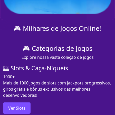
🎮 Milhares de Jogos Online!
🎮 Categorias de Jogos
Explore nossa vasta coleção de jogos
🎰 Slots & Caça-Níqueis
1000+
Mais de 1000 jogos de slots com jackpots progressivos,
giros grátis e bônus exclusivos das melhores
desenvolvedoras!
Ver Slots