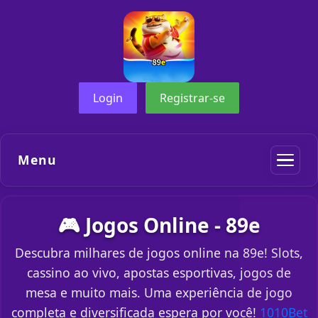
Login
Registrar-se
Menu
🎮 Jogos Online - 89e
Descubra milhares de jogos online na 89e! Slots,
cassino ao vivo, apostas esportivas, jogos de
mesa e muito mais. Uma experiência de jogo
completa e diversificada espera por você!
1010Bet