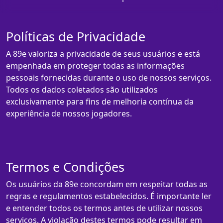
Políticas de Privacidade
A 89e valoriza a privacidade de seus usuários e está
empenhada em proteger todas as informações
pessoais fornecidas durante o uso de nossos serviços.
Todos os dados coletados são utilizados
exclusivamente para fins de melhoria contínua da
experiência de nossos jogadores.
Termos e Condições
Os usuários da 89e concordam em respeitar todas as
regras e regulamentos estabelecidos. É importante ler
e entender todos os termos antes de utilizar nossos
serviços. A violação destes termos pode resultar em