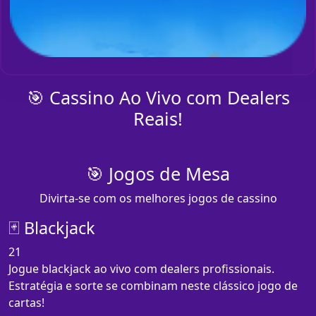
🎯 Cassino Ao Vivo com Dealers
Reais!
🎯 Jogos de Mesa
Divirta-se com os melhores jogos de cassino
🃏 Blackjack
21
Jogue blackjack ao vivo com dealers profissionais.
Estratégia e sorte se combinam neste clássico jogo de
cartas!