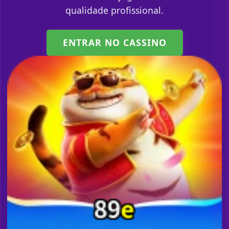
qualidade profissional.
ENTRAR NO CASSINO